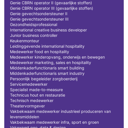
Genie CBRN operator II (gevaarlijke stoffen)
Genie CBRN operator III (gevaarlijke stoffen)
Genie gevechtsondersteuner II
Genie gevechtsondersteuner III
Gezondheidsprofessional
International creative business developer
Junior business controller
Keukenmonteur
Leidinggevende international hospitality
Medewerker food en hospitality
Medewerker kinderopvang, onderwijs en bewegen
Medewerker marketing, sales en hospitality
Middenkaderfunctionaris smart building
Middenkaderfunctionaris smart industry
Persoonlijk begeleider zorgboerderij
Servicemedewerker
Specialist made-to-measure
Technicus hout en restauratie
Technisch medewerker
Theatervormgever
Vakbekwaam medewerker industrieel produceren van
levensmiddelen
Vakbekwaam medewerker infra, sport en groen
Vakexpert geo, data & design