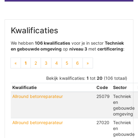
Kwalificaties
We hebben
106 kwalificaties
voor je in sector
Techniek
en gebouwde omgeving
op
niveau 3
met
certificering
:
(current)
«
1
2
3
4
5
6
»
Bekijk kwalificaties:
1
tot
20
(106 totaal)
Kwalificatie
Code
Sector
Allround betonreparateur
25079
Techniek
en
gebouwde
omgeving
Allround betonreparateur
27020
Techniek
en
gebouwde