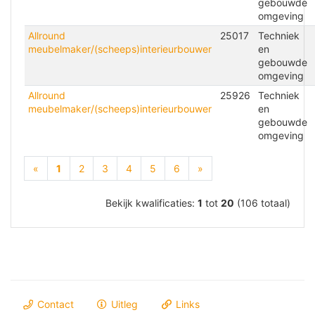
gebouwde
omgeving
Allround
25017
Techniek
meubelmaker/(scheeps)interieurbouwer
en
gebouwde
omgeving
Allround
25926
Techniek
meubelmaker/(scheeps)interieurbouwer
en
gebouwde
omgeving
(current)
«
1
2
3
4
5
6
»
Bekijk kwalificaties:
1
tot
20
(106 totaal)
Contact
Uitleg
Links