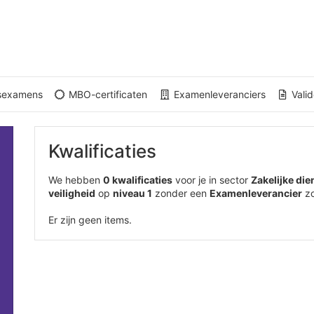
gsexamens
MBO-certificaten
Examenleveranciers
Valid
Kwalificaties
We hebben
0 kwalificaties
voor je in sector
Zakelijke die
veiligheid
op
niveau 1
zonder een
Examenleverancier
z
Er zijn geen items.