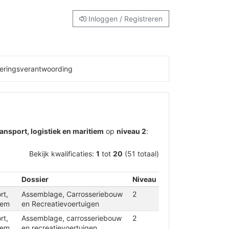
Inloggen / Registreren
eringsverantwoording
transport, logistiek en maritiem
op
niveau 2
:
Bekijk kwalificaties:
1
tot
20
(51 totaal)
Dossier
Niveau
rt,
Assemblage, Carrosseriebouw
2
iem
en Recreatievoertuigen
rt,
Assemblage, carrosseriebouw
2
iem
en recreatievoertuigen