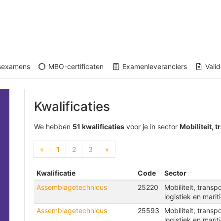
gsexamens
MBO-certificaten
Examenleveranciers
Valid
Kwalificaties
We hebben
51 kwalificaties
voor je in sector
Mobiliteit, 
(current)
«
1
2
3
»
Kwalificatie
Code
Sector
Assemblagetechnicus
25220
Mobiliteit, transpo
logistiek en marit
Assemblagetechnicus
25593
Mobiliteit, transpo
logistiek en marit