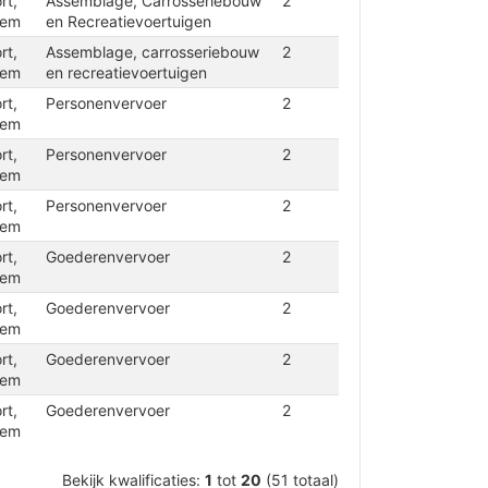
rt,
Assemblage, Carrosseriebouw
2
iem
en Recreatievoertuigen
rt,
Assemblage, carrosseriebouw
2
iem
en recreatievoertuigen
rt,
Personenvervoer
2
iem
rt,
Personenvervoer
2
iem
rt,
Personenvervoer
2
iem
rt,
Goederenvervoer
2
iem
rt,
Goederenvervoer
2
iem
rt,
Goederenvervoer
2
iem
rt,
Goederenvervoer
2
iem
Bekijk kwalificaties:
1
tot
20
(51 totaal)