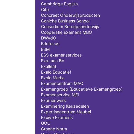
Cambridge English
Cito
Concreet Onderwijsproducten
Coniche Business School
Consortium Beroepsonderwijs
Coöperatie Examens MBO
DWvdO
Edufocus
ESM
ESS examenservices
Exa.men BV
Exallent
Exalo Educatief
Exalo Media
Examencentrum MAC
Examengroep (Educatieve Examengroep)
Examenservice MEI
Examenwerk
Examinering Keuzedelen
Expertisecentrum Meubel
Exuive Examens
GOC
Groene Norm