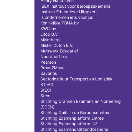
Henry Handsome
IBEX Instituut voor beroepsexamens
Instruct Educatieve Uitgeverij
Is ondernemen iets voor jou
Koninklijke PBNA bv
KWC-uv
Litop B.V.
Malmberg
Mister Dutch B.V.
Muiswerk Educatief
Noordhoff b.v.
Pearson
Prove2Move
Savantis
Sectorinstituut Transport en Logistiek
STeAG
StECI
Stem
Stichting Dranken Examens en Normering
(SDEN)
Stichting Duits in de Beroepscontext
Stichting Examenplatform Entree
Stichting Examenplatform UV
Stichting Examens Uitzendbranche