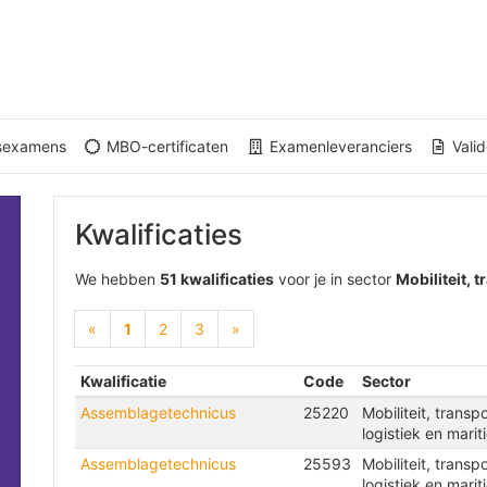
gsexamens
MBO-certificaten
Examenleveranciers
Valid
Kwalificaties
We hebben
51 kwalificaties
voor je in sector
Mobiliteit, 
(current)
«
1
2
3
»
Kwalificatie
Code
Sector
Assemblagetechnicus
25220
Mobiliteit, transpo
logistiek en marit
Assemblagetechnicus
25593
Mobiliteit, transpo
logistiek en marit