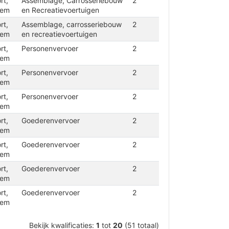
rt,
Assemblage, Carrosseriebouw
2
iem
en Recreatievoertuigen
rt,
Assemblage, carrosseriebouw
2
iem
en recreatievoertuigen
rt,
Personenvervoer
2
iem
rt,
Personenvervoer
2
iem
rt,
Personenvervoer
2
iem
rt,
Goederenvervoer
2
iem
rt,
Goederenvervoer
2
iem
rt,
Goederenvervoer
2
iem
rt,
Goederenvervoer
2
iem
Bekijk kwalificaties:
1
tot
20
(51 totaal)