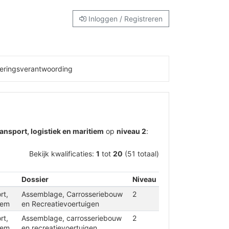
Inloggen / Registreren
eringsverantwoording
transport, logistiek en maritiem
op
niveau 2
:
Bekijk kwalificaties:
1
tot
20
(51 totaal)
Dossier
Niveau
rt,
Assemblage, Carrosseriebouw
2
iem
en Recreatievoertuigen
rt,
Assemblage, carrosseriebouw
2
iem
en recreatievoertuigen