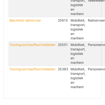
transport,
tweewieler
logistiek
en
maritiem
Machinist railvervoer
25613
Mobiliteit,
Railvervoer
transport,
logistiek
en
maritiem
Touringcarchauffeur/reisleider
25551
Mobiliteit,
Personenv
transport,
logistiek
en
maritiem
Touringcarchauffeur/reisleider
25383
Mobiliteit,
Personenv
transport,
logistiek
en
maritiem