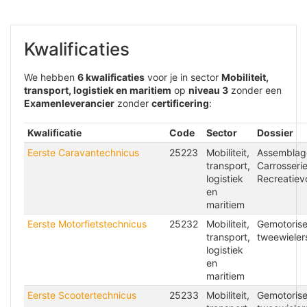
Kwalificaties
We hebben
6 kwalificaties
voor je in sector
Mobiliteit,
transport, logistiek en maritiem
op
niveau 3
zonder een
Examenleverancier
zonder
certificering
:
Kwalificatie
Code
Sector
Dossier
Eerste Caravantechnicus
25223
Mobiliteit,
Assemblag
transport,
Carrosseri
logistiek
Recreatiev
en
maritiem
Eerste Motorfietstechnicus
25232
Mobiliteit,
Gemotoris
transport,
tweewieler
logistiek
en
maritiem
Eerste Scootertechnicus
25233
Mobiliteit,
Gemotoris