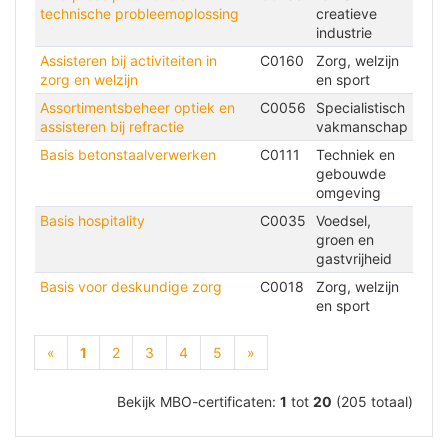
technische probleemoplossing
creatieve
industrie
Assisteren bij activiteiten in
C0160
Zorg, welzijn
zorg en welzijn
en sport
Assortimentsbeheer optiek en
C0056
Specialistisch
assisteren bij refractie
vakmanschap
Basis betonstaalverwerken
C0111
Techniek en
gebouwde
omgeving
Basis hospitality
C0035
Voedsel,
groen en
gastvrijheid
Basis voor deskundige zorg
C0018
Zorg, welzijn
en sport
(current)
«
1
2
3
4
5
»
Bekijk MBO-certificaten:
1
tot
20
(205 totaal)