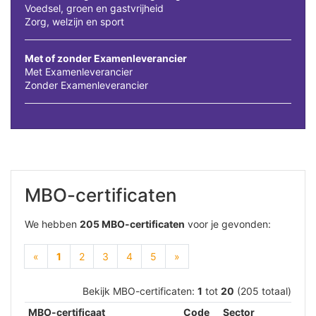
Voedsel, groen en gastvrijheid
Zorg, welzijn en sport
Met of zonder Examenleverancier
Met Examenleverancier
Zonder Examenleverancier
MBO-certificaten
We hebben
205 MBO-certificaten
voor je gevonden:
(current)
«
1
2
3
4
5
»
Bekijk MBO-certificaten:
1
tot
20
(205 totaal)
MBO-certificaat
Code
Sector