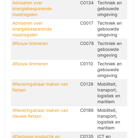
Adviseren over
C0134
Techniek en
energiebesparende
gebouwde
maatregelen
omgeving
Adviseren over
C0017
Techniek en
energiebesparende
gebouwde
maatregelen
omgeving
Afbouw timmeren
C0078
Techniek en
gebouwde
omgeving
Afbouw timmeren
C0110
Techniek en
gebouwde
omgeving
Afleveringsklaar maken van
C0129
Mobiliteit,
fietsen
transport,
logistiek en
maritiem
Afleveringsklaar maken van
C0186
Mobiliteit,
nieuwe fietsen
transport,
logistiek en
maritiem
Afterpress productie en
C0135
ICT en