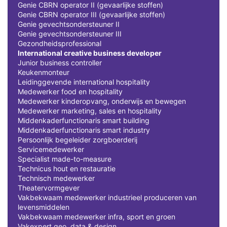
Genie CBRN operator II (gevaarlijke stoffen)
Genie CBRN operator III (gevaarlijke stoffen)
Genie gevechtsondersteuner II
Genie gevechtsondersteuner III
Gezondheidsprofessional
International creative business developer
Junior business controller
Keukenmonteur
Leidinggevende international hospitality
Medewerker food en hospitality
Medewerker kinderopvang, onderwijs en bewegen
Medewerker marketing, sales en hospitality
Middenkaderfunctionaris smart building
Middenkaderfunctionaris smart industry
Persoonlijk begeleider zorgboerderij
Servicemedewerker
Specialist made-to-measure
Technicus hout en restauratie
Technisch medewerker
Theatervormgever
Vakbekwaam medewerker industrieel produceren van
levensmiddelen
Vakbekwaam medewerker infra, sport en groen
Vakexpert geo, data & design