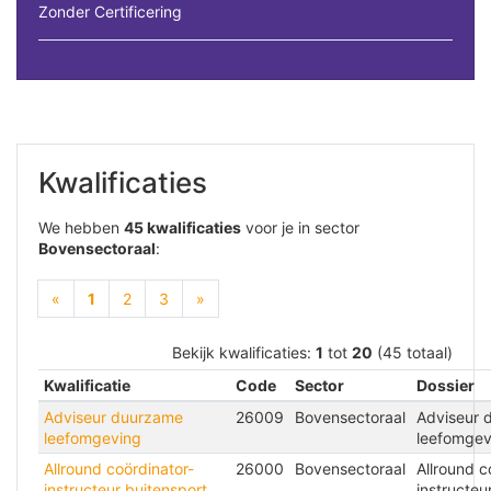
Zonder Certificering
Kwalificaties
We hebben
45 kwalificaties
voor je in sector
Bovensectoraal
:
(current)
«
1
2
3
»
Bekijk kwalificaties:
1
tot
20
(45 totaal)
Kwalificatie
Code
Sector
Dossier
Adviseur duurzame
26009
Bovensectoraal
Adviseur 
leefomgeving
leefomgev
Allround coördinator-
26000
Bovensectoraal
Allround c
instructeur buitensport
instructeu