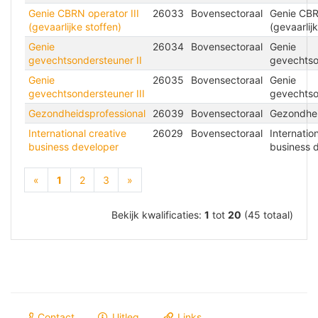
Genie CBRN operator III
26033
Bovensectoraal
Genie CBRN
(gevaarlijke stoffen)
(gevaarlij
Genie
26034
Bovensectoraal
Genie
gevechtsondersteuner II
gevechtso
Genie
26035
Bovensectoraal
Genie
gevechtsondersteuner III
gevechtso
Gezondheidsprofessional
26039
Bovensectoraal
Gezondhei
International creative
26029
Bovensectoraal
Internatio
business developer
business 
(current)
«
1
2
3
»
Bekijk kwalificaties:
1
tot
20
(45 totaal)
Contact
Uitleg
Links