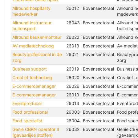
Allround hospitality
26012
Bovensectoraal
Allround ho
medewerker
medewerk
Allround instructeur
26043
Bovensectoraal
Allround i
buitensport
buitenspor
Allround keukenmonteur
26022
Bovensectoraal
Allround 
AV-mediatechnoloog
26013
Bovensectoraal
AV-mediat
Beautyprofessional in de
26021
Bovensectoraal
Beautyprof
zorg
zorg
Business support
26019
Bovensectoraal
Business 
Creatief technoloog
26020
Bovensectoraal
Creatief t
E-commercemanager
26026
Bovensectoraal
E-commer
E-commercemanager
26010
Bovensectoraal
E-commer
Eventproducer
26014
Bovensectoraal
Eventprod
Food professional
26003
Bovensectoraal
Food profe
Food specialist
26004
Bovensectoraal
Food speci
Genie CBRN operator II
26032
Bovensectoraal
Genie CBR
(gevaarlijke stoffen)
(gevaarlij