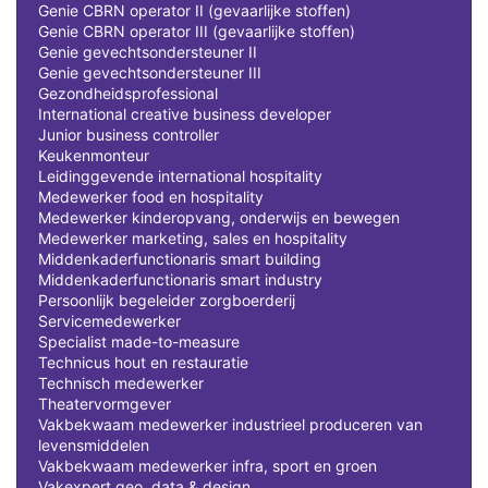
Genie CBRN operator II (gevaarlijke stoffen)
Genie CBRN operator III (gevaarlijke stoffen)
Genie gevechtsondersteuner II
Genie gevechtsondersteuner III
Gezondheidsprofessional
International creative business developer
Junior business controller
Keukenmonteur
Leidinggevende international hospitality
Medewerker food en hospitality
Medewerker kinderopvang, onderwijs en bewegen
Medewerker marketing, sales en hospitality
Middenkaderfunctionaris smart building
Middenkaderfunctionaris smart industry
Persoonlijk begeleider zorgboerderij
Servicemedewerker
Specialist made-to-measure
Technicus hout en restauratie
Technisch medewerker
Theatervormgever
Vakbekwaam medewerker industrieel produceren van
levensmiddelen
Vakbekwaam medewerker infra, sport en groen
Vakexpert geo, data & design