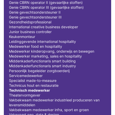
Genie CBRN operator II (gevaarlijke stoffen)
Genie CBRN operator III (gevaarlijke stoffen)
Genie gevechtsondersteuner II
Genie gevechtsondersteuner III
Gezondheidsprofessional
International creative business developer
Junior business controller
Keukenmonteur
Leidinggevende international hospitality
Medewerker food en hospitality
Medewerker kinderopvang, onderwijs en bewegen
Medewerker marketing, sales en hospitality
Middenkaderfunctionaris smart building
Middenkaderfunctionaris smart industry
Persoonlijk begeleider zorgboerderij
Servicemedewerker
Specialist made-to-measure
Technicus hout en restauratie
Technisch medewerker
Theatervormgever
Vakbekwaam medewerker industrieel produceren van
levensmiddelen
Vakbekwaam medewerker infra, sport en groen
Vakexpert geo, data & design