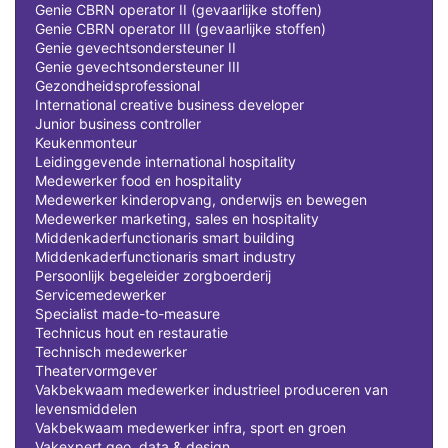
Genie CBRN operator II (gevaarlijke stoffen)
Genie CBRN operator III (gevaarlijke stoffen)
Genie gevechtsondersteuner II
Genie gevechtsondersteuner III
Gezondheidsprofessional
International creative business developer
Junior business controller
Keukenmonteur
Leidinggevende international hospitality
Medewerker food en hospitality
Medewerker kinderopvang, onderwijs en bewegen
Medewerker marketing, sales en hospitality
Middenkaderfunctionaris smart building
Middenkaderfunctionaris smart industry
Persoonlijk begeleider zorgboerderij
Servicemedewerker
Specialist made-to-measure
Technicus hout en restauratie
Technisch medewerker
Theatervormgever
Vakbekwaam medewerker industrieel produceren van
levensmiddelen
Vakbekwaam medewerker infra, sport en groen
Vakexpert geo, data & design