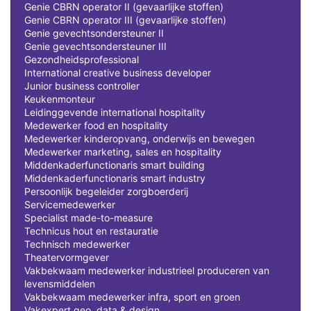
Genie CBRN operator II (gevaarlijke stoffen)
Genie CBRN operator III (gevaarlijke stoffen)
Genie gevechtsondersteuner II
Genie gevechtsondersteuner III
Gezondheidsprofessional
International creative business developer
Junior business controller
Keukenmonteur
Leidinggevende international hospitality
Medewerker food en hospitality
Medewerker kinderopvang, onderwijs en bewegen
Medewerker marketing, sales en hospitality
Middenkaderfunctionaris smart building
Middenkaderfunctionaris smart industry
Persoonlijk begeleider zorgboerderij
Servicemedewerker
Specialist made-to-measure
Technicus hout en restauratie
Technisch medewerker
Theatervormgever
Vakbekwaam medewerker industrieel produceren van
levensmiddelen
Vakbekwaam medewerker infra, sport en groen
Vakexpert geo, data & design