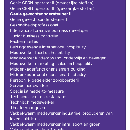
Genie CBRN operator II (gevaarlijke stoffen)
Genie CBRN operator III (gevaarlijke stoffen)
Genie gevechtsondersteuner II
Genie gevechtsondersteuner III
Gezondheidsprofessional
International creative business developer
Junior business controller
Keukenmonteur
Leidinggevende international hospitality
Medewerker food en hospitality
Medewerker kinderopvang, onderwijs en bewegen
Medewerker marketing, sales en hospitality
Middenkaderfunctionaris smart building
Middenkaderfunctionaris smart industry
Persoonlijk begeleider zorgboerderij
Servicemedewerker
Specialist made-to-measure
Technicus hout en restauratie
Technisch medewerker
Theatervormgever
Vakbekwaam medewerker industrieel produceren van
levensmiddelen
Vakbekwaam medewerker infra, sport en groen
Vakexpert geo, data & design