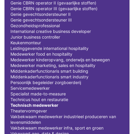
Genie CBRN operator II (gevaarlijke stoffen)
Genie CBRN operator III (gevaarlijke stoffen)
Genie gevechtsondersteuner II
Genie gevechtsondersteuner III
Gezondheidsprofessional
International creative business developer
Junior business controller
Keukenmonteur
Leidinggevende international hospitality
Medewerker food en hospitality
Medewerker kinderopvang, onderwijs en bewegen
Medewerker marketing, sales en hospitality
Middenkaderfunctionaris smart building
Middenkaderfunctionaris smart industry
Persoonlijk begeleider zorgboerderij
Servicemedewerker
Specialist made-to-measure
Technicus hout en restauratie
Technisch medewerker
Theatervormgever
Vakbekwaam medewerker industrieel produceren van
levensmiddelen
Vakbekwaam medewerker infra, sport en groen
Vakexpert geo, data & design