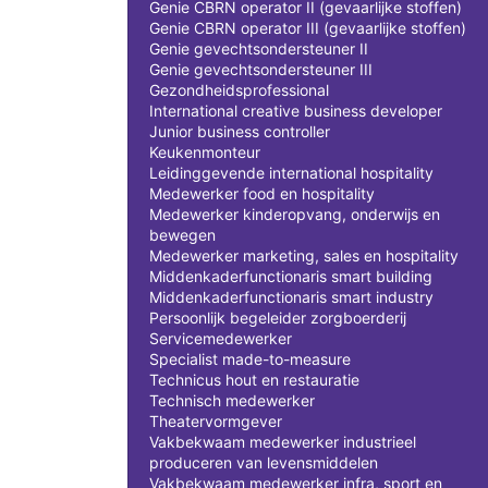
Genie CBRN operator II (gevaarlijke stoffen)
Genie CBRN operator III (gevaarlijke stoffen)
Genie gevechtsondersteuner II
Genie gevechtsondersteuner III
Gezondheidsprofessional
International creative business developer
Junior business controller
Keukenmonteur
Leidinggevende international hospitality
Medewerker food en hospitality
Medewerker kinderopvang, onderwijs en
bewegen
Medewerker marketing, sales en hospitality
Middenkaderfunctionaris smart building
Middenkaderfunctionaris smart industry
Persoonlijk begeleider zorgboerderij
Servicemedewerker
Specialist made-to-measure
Technicus hout en restauratie
Technisch medewerker
Theatervormgever
Vakbekwaam medewerker industrieel
produceren van levensmiddelen
Vakbekwaam medewerker infra, sport en