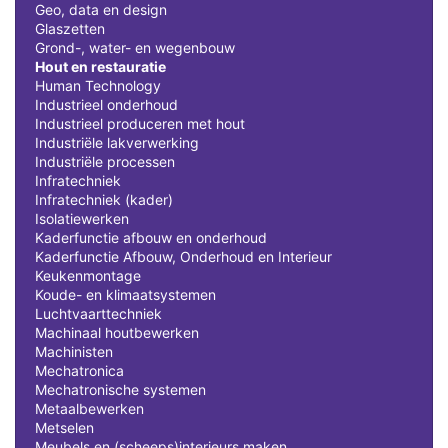
Geo, data en design
Glaszetten
Grond-, water- en wegenbouw
Hout en restauratie
Human Technology
Industrieel onderhoud
Industrieel produceren met hout
Industriële lakverwerking
Industriële processen
Infratechniek
Infratechniek (kader)
Isolatiewerken
Kaderfunctie afbouw en onderhoud
Kaderfunctie Afbouw, Onderhoud en Interieur
Keukenmontage
Koude- en klimaatsystemen
Luchtvaarttechniek
Machinaal houtbewerken
Machinisten
Mechatronica
Mechatronische systemen
Metaalbewerken
Metselen
Meubels en (scheeps)interieurs maken