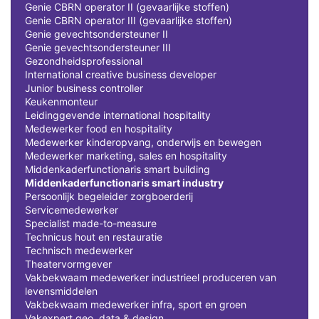
Genie CBRN operator II (gevaarlijke stoffen)
Genie CBRN operator III (gevaarlijke stoffen)
Genie gevechtsondersteuner II
Genie gevechtsondersteuner III
Gezondheidsprofessional
International creative business developer
Junior business controller
Keukenmonteur
Leidinggevende international hospitality
Medewerker food en hospitality
Medewerker kinderopvang, onderwijs en bewegen
Medewerker marketing, sales en hospitality
Middenkaderfunctionaris smart building
Middenkaderfunctionaris smart industry
Persoonlijk begeleider zorgboerderij
Servicemedewerker
Specialist made-to-measure
Technicus hout en restauratie
Technisch medewerker
Theatervormgever
Vakbekwaam medewerker industrieel produceren van
levensmiddelen
Vakbekwaam medewerker infra, sport en groen
Vakexpert geo, data & design