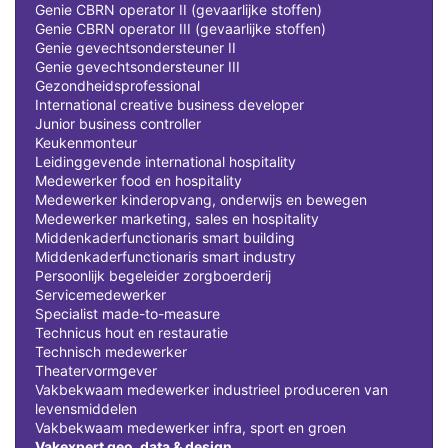
Genie CBRN operator II (gevaarlijke stoffen)
Genie CBRN operator III (gevaarlijke stoffen)
Genie gevechtsondersteuner II
Genie gevechtsondersteuner III
Gezondheidsprofessional
International creative business developer
Junior business controller
Keukenmonteur
Leidinggevende international hospitality
Medewerker food en hospitality
Medewerker kinderopvang, onderwijs en bewegen
Medewerker marketing, sales en hospitality
Middenkaderfunctionaris smart building
Middenkaderfunctionaris smart industry
Persoonlijk begeleider zorgboerderij
Servicemedewerker
Specialist made-to-measure
Technicus hout en restauratie
Technisch medewerker
Theatervormgever
Vakbekwaam medewerker industrieel produceren van
levensmiddelen
Vakbekwaam medewerker infra, sport en groen
Vakexpert geo, data & design