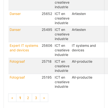
creatieve
industrie
Danser
25652
ICT en
Artiesten
creatieve
industrie
Danser
25495
ICT en
Artiesten
creatieve
industrie
Expert IT systems
25606
ICT en
IT systems and
and devices
creatieve
devices
industrie
Fotograaf
25718
ICT en
AV-productie
creatieve
industrie
Fotograaf
25195
ICT en
AV-productie
creatieve
industrie
(current)
«
1
2
3
»