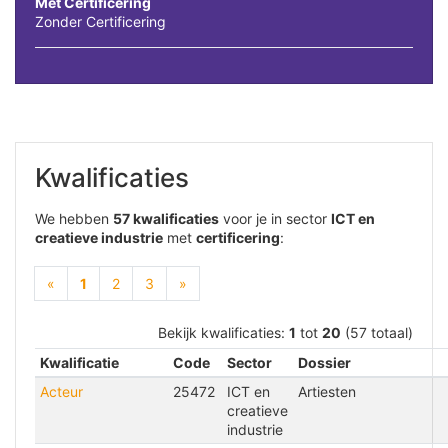
Met Certificering
Zonder Certificering
Kwalificaties
We hebben
57 kwalificaties
voor je in sector
ICT en
creatieve industrie
met
certificering
:
(current)
«
1
2
3
»
Bekijk kwalificaties:
1
tot
20
(57 totaal)
Kwalificatie
Code
Sector
Dossier
Acteur
25472
ICT en
Artiesten
creatieve
industrie