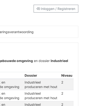
Inloggen / Registreren
eringsverantwoording
 gebouwde omgeving
en dossier
Industrieel
Dossier
Niveau
k en
Industrieel
2
de omgeving
produceren met hout
k en
Industrieel
2
de omgeving
produceren met hout
k en
Industrieel
2