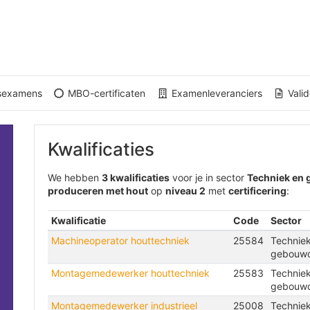
gsexamens
MBO-certificaten
Examenleveranciers
Valid
Kwalificaties
We hebben
3 kwalificaties
voor je in sector
Techniek en
produceren met hout
op
niveau 2
met
certificering
:
Kwalificatie
Code
Sector
Machineoperator houttechniek
25584
Technie
gebouw
Montagemedewerker houttechniek
25583
Technie
gebouw
Montagemedewerker industrieel
25008
Technie