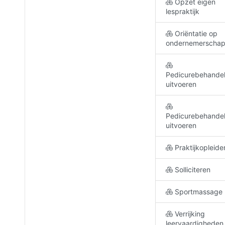
Opzet eigen
lespraktijk
Oriëntatie op
ondernemerscha
Pedicurebehande
uitvoeren
Pedicurebehande
uitvoeren
Praktijkopleide
Solliciteren
Sportmassage
Verrijking
leervaardigheden