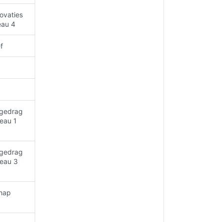
ovaties
eau 4
f
gedrag
veau 1
gedrag
veau 3
hap