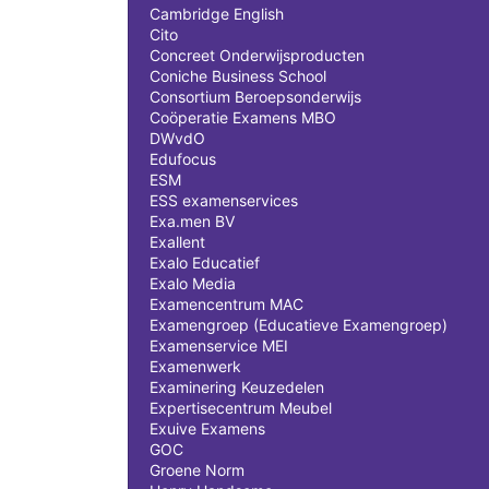
Cambridge English
Cito
Concreet Onderwijsproducten
Coniche Business School
Consortium Beroepsonderwijs
Coöperatie Examens MBO
DWvdO
Edufocus
ESM
ESS examenservices
Exa.men BV
Exallent
Exalo Educatief
Exalo Media
Examencentrum MAC
Examengroep (Educatieve Examengroep)
Examenservice MEI
Examenwerk
Examinering Keuzedelen
Expertisecentrum Meubel
Exuive Examens
GOC
Groene Norm