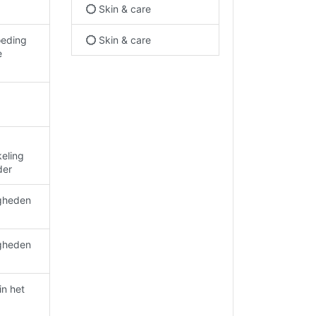
Skin & care
oeding
Skin & care
e
eling
der
igheden
igheden
n het