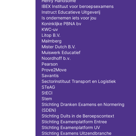
Henry Handsome
IBEX Instituut voor beroepsexamens
Instruct Educatieve Uitgeverij
Is ondernemen iets voor jou
Koninklijke PBNA bv
KWC-uv
Litop B.V.
Malmberg
Mister Dutch B.V.
Muiswerk Educatief
Noordhoff b.v.
Pearson
Prove2Move
Savantis
Sectorinstituut Transport en Logistiek
STeAG
StECI
Stem
Stichting Dranken Examens en Normering
(SDEN)
Stichting Duits in de Beroepscontext
Stichting Examenplatform Entree
Stichting Examenplatform UV
Stichting Examens Uitzendbranche