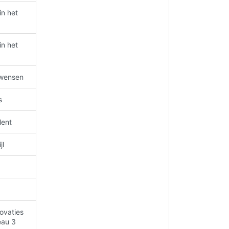
n het
n het
-wensen
s
lent
jl
ovaties
eau 3