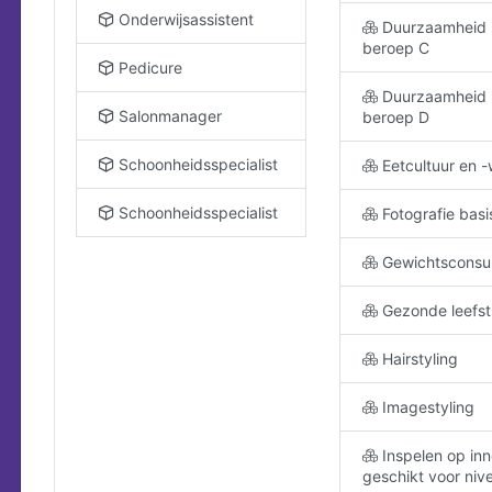
Onderwijsassistent
Duurzaamheid i
beroep C
Pedicure
Duurzaamheid i
Salonmanager
beroep D
Schoonheidsspecialist
Eetcultuur en 
Schoonheidsspecialist
Fotografie basi
Gewichtsconsu
Gezonde leefsti
Hairstyling
Imagestyling
Inspelen op inn
geschikt voor niv