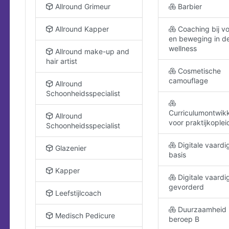
Allround Grimeur
Barbier
Allround Kapper
Coaching bij v
en beweging in d
wellness
Allround make-up and
hair artist
Cosmetische
camouflage
Allround
Schoonheidsspecialist
Curriculumontwikk
Allround
voor praktijkoplei
Schoonheidsspecialist
Digitale vaard
Glazenier
basis
Kapper
Digitale vaard
gevorderd
Leefstijlcoach
Duurzaamheid i
Medisch Pedicure
beroep B