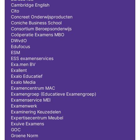
Cambridge English
Cito
Concreet Onderwijsproducten
Coniche Business School
Consortium Beroepsonderwijs
Coöperatie Examens MBO
DWvdO
Edufocus
ESM
ESS examenservices
Exa.men BV
Exallent
Exalo Educatief
Exalo Media
Examencentrum MAC
Examengroep (Educatieve Examengroep)
Examenservice MEI
Examenwerk
Examinering Keuzedelen
Expertisecentrum Meubel
Exuive Examens
GOC
Groene Norm