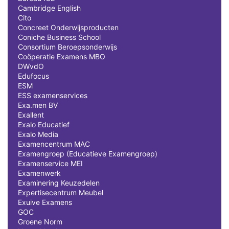
Cambridge English
Cito
Concreet Onderwijsproducten
Coniche Business School
Consortium Beroepsonderwijs
Coöperatie Examens MBO
DWvdO
Edufocus
ESM
ESS examenservices
Exa.men BV
Exallent
Exalo Educatief
Exalo Media
Examencentrum MAC
Examengroep (Educatieve Examengroep)
Examenservice MEI
Examenwerk
Examinering Keuzedelen
Expertisecentrum Meubel
Exuive Examens
GOC
Groene Norm