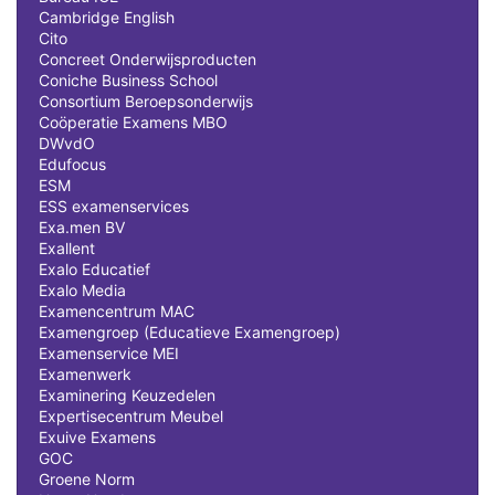
Cambridge English
Cito
Concreet Onderwijsproducten
Coniche Business School
Consortium Beroepsonderwijs
Coöperatie Examens MBO
DWvdO
Edufocus
ESM
ESS examenservices
Exa.men BV
Exallent
Exalo Educatief
Exalo Media
Examencentrum MAC
Examengroep (Educatieve Examengroep)
Examenservice MEI
Examenwerk
Examinering Keuzedelen
Expertisecentrum Meubel
Exuive Examens
GOC
Groene Norm